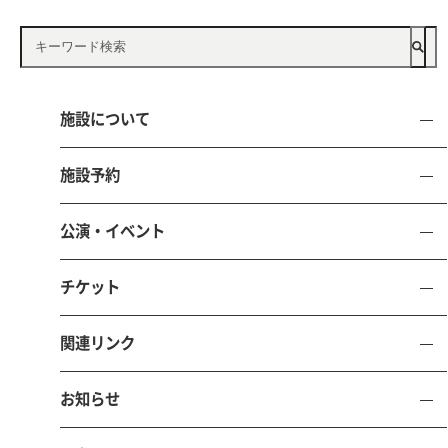
施設について
施設予約
公益財団法人 鳥取県文化振興財団
とりぎん文化会館
公演・イベント
（鳥取県立県民文化会館）
チケット
〒680-0017 鳥取県鳥取市尚徳町101-5
電話 0857-21-8700 FAX 0857-21-8705
関連リンク
お問い合わせ
施設予約
お知らせ