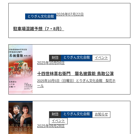
2026年07月22日
とりぎん文化会館
駐車場混雑予想（7・8月）
とりぎん文化会館
財団
イベント
2025年10月04日
十四世林喜右衛門 襲名披露能 鳥取公演
2025年10月5日（日曜日）とりぎん文化会館 梨花ホ
ール
とりぎん文化会館
財団
お知らせ
イベント
2025年09月28日