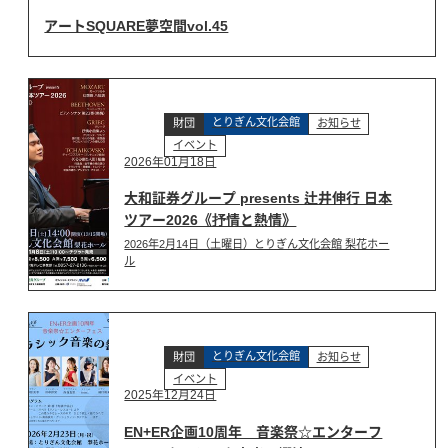
アートSQUARE夢空間vol.45
とりぎん文化会館
財団
お知らせ
イベント
2026年01月18日
大和証券グループ presents 辻井伸行 日本
ツアー2026《抒情と熱情》
2026年2月14日（土曜日）とりぎん文化会館 梨花ホー
ル
とりぎん文化会館
財団
お知らせ
イベント
2025年12月24日
EN+ER企画10周年 音楽祭☆エンターフ