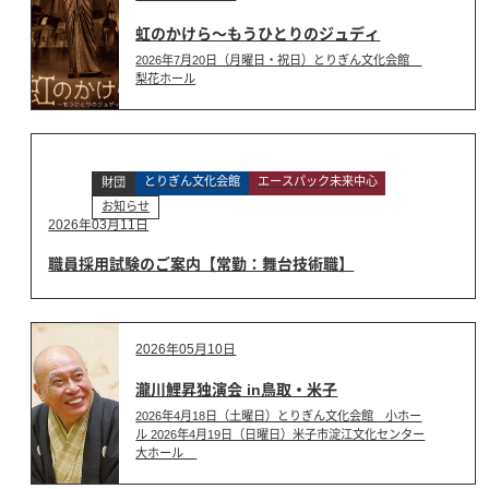
虹のかけら～もうひとりのジュディ
2026年7月20日（月曜日・祝日）とりぎん文化会館
梨花ホール
とりぎん文化会館
エースパック未来中心
財団
お知らせ
2026年03月11日
職員採用試験のご案内【常勤：舞台技術職】
2026年05月10日
瀧川鯉昇独演会 in鳥取・米子
2026年4月18日（土曜日）とりぎん文化会館 小ホー
ル 2026年4月19日（日曜日）米子市淀江文化センター
大ホール