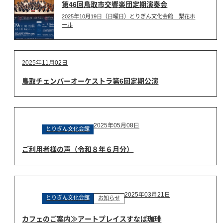
第46回鳥取市交響楽団定期演奏会
2025年10月19日（日曜日）とりぎん文化会館 梨花ホ
ール
2025年11月02日
鳥取チェンバーオーケストラ第6回定期公演
2025年05月08日
とりぎん文化会館
ご利用者様の声（令和８年６月分）
2025年03月21日
とりぎん文化会館
お知らせ
カフェのご案内≫アートプレイスすなば珈琲