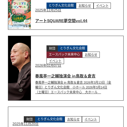
とりぎん文化会館
お知らせ
イベント
2025年12月25日
アートSQUARE夢空間vol.44
とりぎん文化会館
財団
エースパック未来中心
お知らせ
イベント
2026年02月07日
春風亭一之輔独演会 in鳥取＆倉吉
春風亭一之輔独演会 in 鳥取＆倉吉 2026年3月13日（金
曜日）とりぎん文化会館 小ホール 2026年3月14日
（土曜日）エースパック未来中心 大ホール
とりぎん文化会館
財団
お知らせ
イベント
2025年11月20日