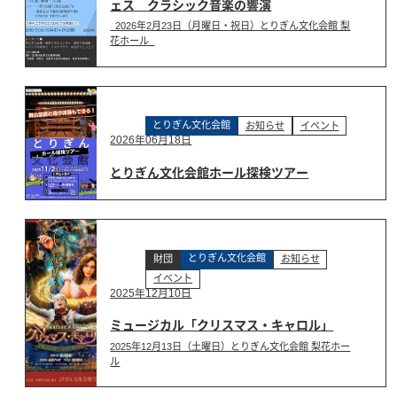
ェス クラシック音楽の響演
2026年2月23日（月曜日・祝日）とりぎん文化会館 梨
花ホール
とりぎん文化会館
お知らせ
イベント
2026年06月18日
とりぎん文化会館ホール探検ツアー
とりぎん文化会館
財団
お知らせ
イベント
2025年12月10日
ミュージカル「クリスマス・キャロル」
2025年12月13日（土曜日）とりぎん文化会館 梨花ホー
ル