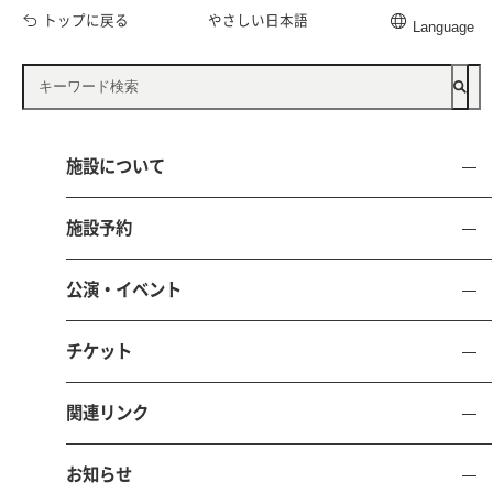
トップに戻る
やさしい日本語
Language
施設について
施設予約
公演・イベント
公益財団法人 鳥取県文化振興財団
とりぎん文化会館
チケット
（鳥取県立県民文化会館）
〒680-0017 鳥取県鳥取市尚徳町101-5
関連リンク
電話 0857-21-8700 FAX 0857-21-8705
お知らせ
お問い合わせ
施設予約