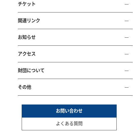
（鳥取県立県民文化会館）
チケット
〒680-0017 鳥取県鳥取市尚徳町101-5
関連リンク
電話 0857-21-8700 FAX 0857-21-8705
お問い合わせ
施設予約
お知らせ
アクセス
財団について
TOTTORI PREFECTURAL CITIZENS’ CULTURE HALL
その他
サイトマ
個人情報保護
サイトポリ
ソーシャルメディアポ
ップ
方針
シー
リシー
お問い合わせ
本サイトにおける掲載文章、写真、イラスト等の無断転載、無断使用は固くお断り
致します。
よくある質問
© 2025 Tottori Culture and Arts Foundation.