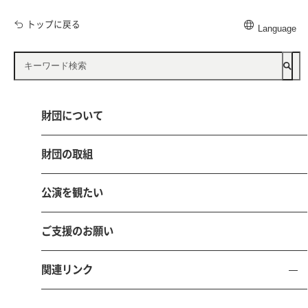
トップに戻る
Language
公益財団法人 鳥取県文化振興財団
〒680-0017 鳥取市尚徳町101-5
とりぎん文化会館（鳥取県立県民文化会館）内
電話 0857-21-8700 FAX 0857-21-8705
財団について
お問い合わせ
採用情報
財団の取組
公演を観たい
ご支援のお願い
サイトマ
個人情報保護
サイトポリ
ソーシャルメディアポ
ップ
方針
シー
リシー
関連リンク
本サイトにおける掲載文章、写真、イラスト等の無断転載、無断使用は固くお断り
致します。
© 2025 Tottori Culture and Arts Foundation.