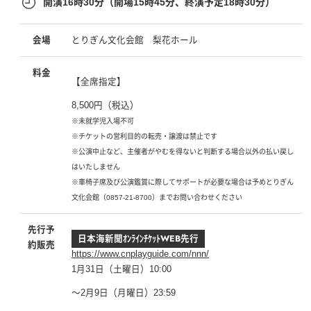
開演16時30分（開場15時45分、終演予定18時30分）
会場
とりぎん文化会館 梨花ホール
料金
【全席指定】
8,500円（税込）
※未就学児入場不可
※チケットの営利目的の転売・譲渡は禁止です
※公演中止など、主催者がやむを得ないと判断する場合以外の払い戻し
はいたしません
※車椅子席及び公演鑑賞に際してサポートが必要な場合は予めとりぎん
文化会館（0857-21-8700）までお問い合わせください
先行予
日本海新聞ｵﾝﾗｲﾝﾁｹｯﾄWEB先行
約販売
https://www.cnplayguide.com/nnn/
1月31日（土曜日）10:00
～2月9日（月曜日）23:59