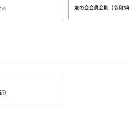
友の会会員会則（令和3
MB ]
新）