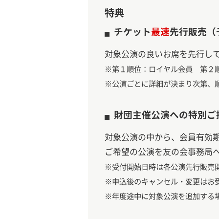
特典
チケット
最速
先行販売（
対象公演の良いお席を先行し
※第１順位：ロイヤル会員 第２
※公演ごとに詳細が決まり次第、
財団主催公演への特別ご
対象公演の中から、会員有効
ご希望の公演を友の会事務局
※受付開始日時は各公演先行販売
※申込後のキャンセル・変更はお
※年度途中に対象公演を追加する