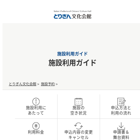
施設利用ガイド
施設利用ガイド
とりぎん文化会館
>
施設予約
>
施設利用に
施設の
申込方法と
あたって
空き状況
利用の流れ
利用料金
申込内容の変更
申請書＆
キャンセル
舞台資料