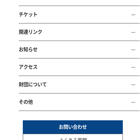
公益財団法人 鳥取県文化振興財団
チケット
とりぎん文化会館
（鳥取県立県民文化会館）
関連リンク
〒680-0017 鳥取県鳥取市尚徳町101-5
電話 0857-21-8700 FAX 0857-21-8705
お知らせ
お問い合わせ
施設予約
アクセス
財団について
TOTTORI PREFECTURAL CITIZENS’ CULTURE HALL
その他
サイトマ
個人情報保護
サイトポリ
ソーシャルメディアポ
お問い合わせ
ップ
方針
シー
リシー
本サイトにおける掲載文章、写真、イラスト等の無断転載、無断使用は固くお断り