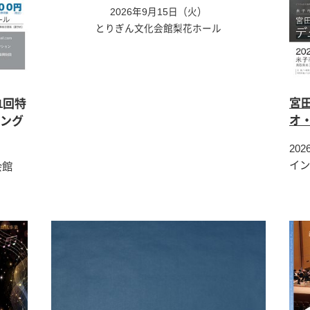
2026年9月15日（火）
とりぎん文化会館梨花ホール
宮
1回特
オ
リング
20
イン
民会館