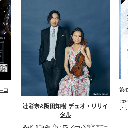
第
ーコ
20
辻彩奈&阪田知樹 デュオ・リサイ
とり
タル
2026年9月22日（火・休）米子市公会堂 大ホー