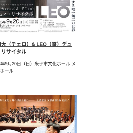
田大（チェロ）& LEO（箏）デュ
・リサイタル
26年9月20日（日）米子市文化ホール メ
ホール