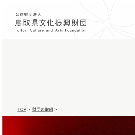
TOP
>
財団の取組
>