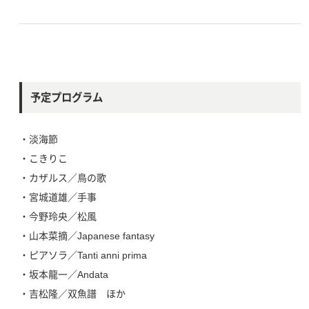
予定プログラム
・淡海節
・こきりこ
・カザルス／鳥の歌
・宮城道雄／手事
・今野玲央／松風
・山本菜摘／Japanese fantasy
・ピアソラ／Tanti anni prima
・坂本龍一／Andata
・吉松隆／双魚譜 ほか