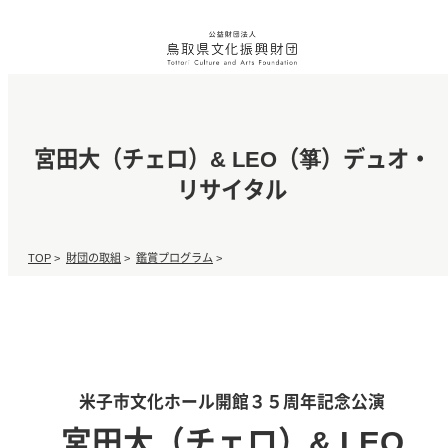
宮田大（チェロ）& LEO（箏）デュオ・
リサイタル
TOP
>
財団の取組
>
鑑賞プログラム
>
米子市文化ホール開館３５周年記念公演
宮田大（チェロ）& LEO