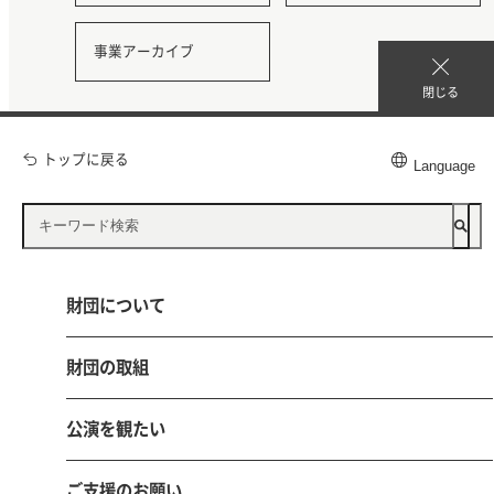
事業アーカイブ
閉じる
トップに戻る
Language
公益財団法人 鳥取県文化振興財団
〒680-0017 鳥取市尚徳町101-5
財団について
とりぎん文化会館（鳥取県立県民文化会館）内
電話 0857-21-8700 FAX 0857-21-8705
財団の取組
お問い合わせ
採用情報
公演を観たい
ご支援のお願い