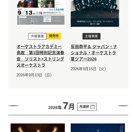
発売中
共催事業
主催事業
オーケストラアカデミー
反田恭平＆ ジャパン・ナ
鳥取 第1回特別記念演奏
ショナル・オーケストラ
会 ソリスト×ストリング
夏ツアー2026
スオーケストラ
2026年9月15日（火）
2026年9月13日（日）
7
月
月選択
2026年