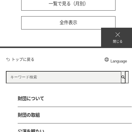
一覧で見る（月別）
全件表示
閉じる
トップに戻る
Language
公益財団法人 鳥取県文化振興財団
財団について
〒680-0017 鳥取市尚徳町101-5
とりぎん文化会館（鳥取県立県民文化会館）内
電話 0857-21-8700 FAX 0857-21-8705
財団の取組
お問い合わせ
採用情報
公演を観たい