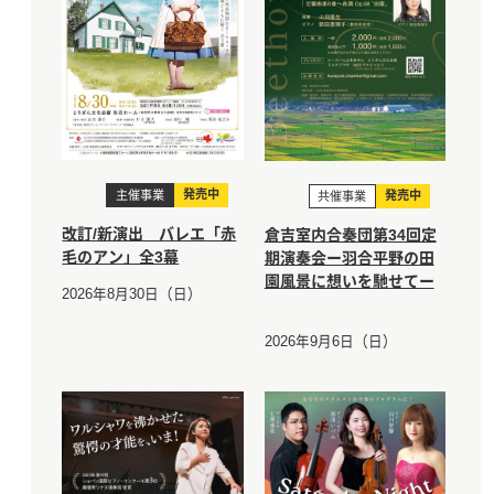
発売中
発売中
主催事業
共催事業
改訂/新演出 バレエ「赤
倉吉室内合奏団第34回定
毛のアン」全3幕
期演奏会ー羽合平野の田
園風景に想いを馳せてー
2026年8月30日（日）
2026年9月6日（日）