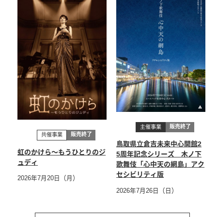
販売終了
主催事業
販売終了
共催事業
鳥取県立倉吉未来中心開館2
虹のかけら～もうひとりのジ
5周年記念シリーズ 木ノ下
ュディ
歌舞伎「心中天の網島」アク
セシビリティ版
2026年7月20日（月）
2026年7月26日（日）