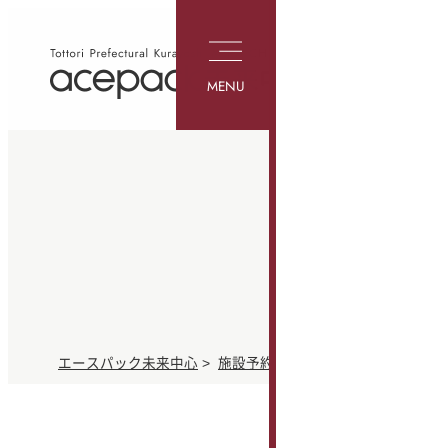
MENU
エースパック未来中心
>
施設予約
>
利用者サービス
>