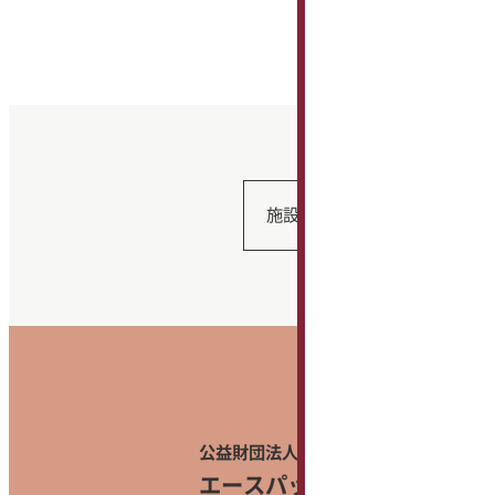
施設利用ガイド
公益財団法人 鳥取県文化振興財団
エースパック未来中心
（鳥取