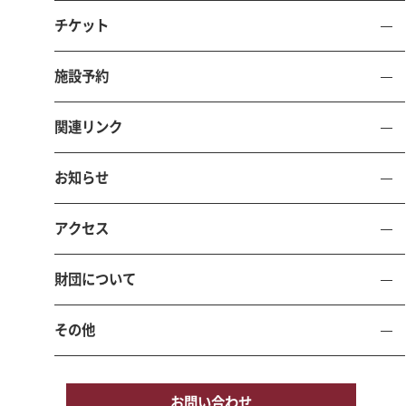
公益財団法人 鳥取県文化振興財団
チケット
エースパック未来中心
（鳥取県立倉吉未来中心）
施設予約
〒682-0816 鳥取県倉吉市駄経寺町212-5
（倉吉パークスクエア内）
関連リンク
電話 0858-23-5390 FAX 0858-47-0255
施設利用申込受付・公演チケット販売時間 9時から17時
お知らせ
お問い合わせ
施設予約
アクセス
財団について
TOTTORI PREFECTURAL KURAYOSHI MIRAI CHUSHIN
その他
サイトマ
個人情報保護
サイトポリ
ソーシャルメディアポ
お問い合わせ
ップ
方針
シー
リシー