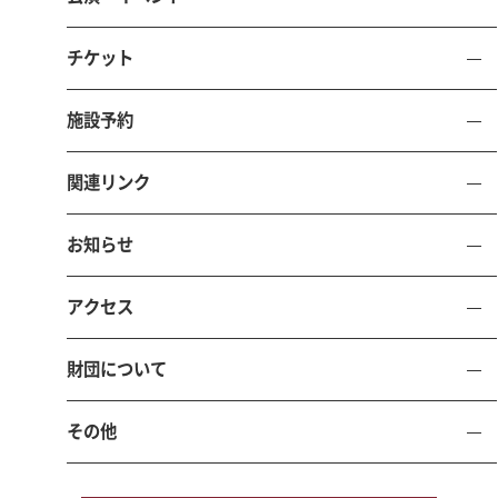
公益財団法人 鳥取県文化振興財団
チケット
エースパック未来中心
（鳥取県立倉吉未来中心）
施設予約
〒682-0816 鳥取県倉吉市駄経寺町212-5
（倉吉パークスクエア内）
関連リンク
電話 0858-23-5390 FAX 0858-47-0255
施設利用申込受付・公演チケット販売時間 9時から17時
お知らせ
お問い合わせ
施設予約
アクセス
財団について
TOTTORI PREFECTURAL KURAYOSHI MIRAI CHUSHIN
その他