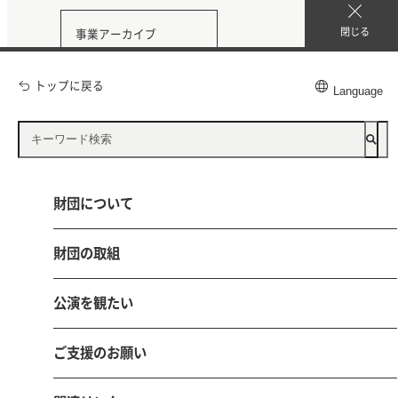
閉じる
事業アーカイブ
トップに戻る
Language
公益財団法人 鳥取県文化振興財団
財団について
〒680-0017 鳥取市尚徳町101-5
とりぎん文化会館（鳥取県立県民文化会館）内
財団の取組
電話 0857-21-8700 FAX 0857-21-8705
公演を観たい
お問い合わせ
採用情報
ご支援のお願い