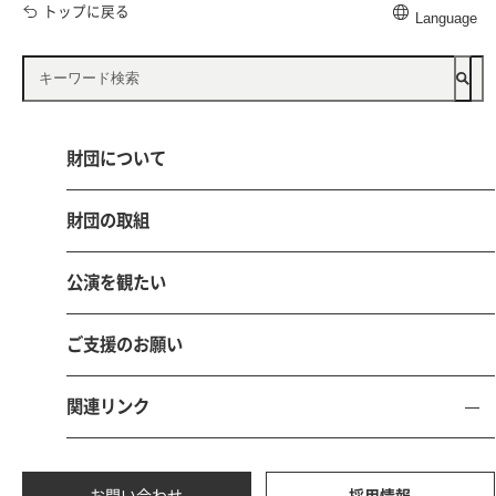
トップに戻る
Language
公益財団法人 鳥取県文化振興財団
財団について
〒680-0017 鳥取市尚徳町101-5
とりぎん文化会館（鳥取県立県民文化会館）内
財団の取組
電話 0857-21-8700 FAX 0857-21-8705
お問い合わせ
採用情報
公演を観たい
ご支援のお願い
関連リンク
サイトマ
個人情報保護
サイトポリ
ソーシャルメディアポ
ップ
方針
シー
リシー
本サイトにおける掲載文章、写真、イラスト等の無断転載、無断使用は固くお断り