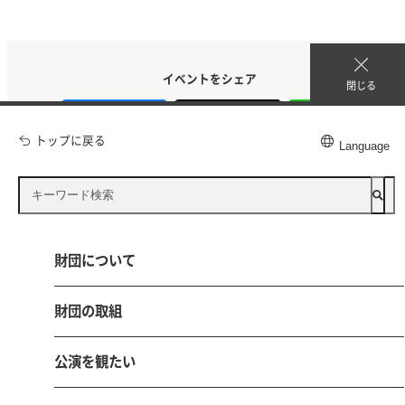
イベントをシェア
閉じる
トップに戻る
Language
公益財団法人 鳥取県文化振興財団
財団について
〒680-0017 鳥取市尚徳町101-5
とりぎん文化会館（鳥取県立県民文化会館）内
財団の取組
電話 0857-21-8700 FAX 0857-21-8705
公演を観たい
お問い合わせ
採用情報