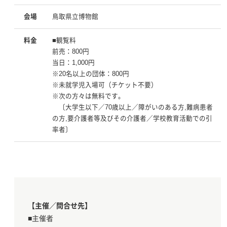
会場
鳥取県立博物館
料金
■観覧料
前売：800円
当日：1,000円
※20名以上の団体：800円
※未就学児入場可（チケット不要）
※次の方々は無料です。
〔大学生以下／70歳以上／障がいのある方,難病患者
の方,要介護者等及びその介護者／学校教育活動での引
率者〕
【主催／問合せ先】
■主催者