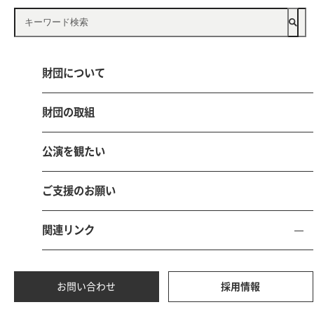
公益財団法人 鳥取県文化振興財団
財団について
〒680-0017 鳥取市尚徳町101-5
とりぎん文化会館（鳥取県立県民文化会館）内
財団の取組
電話 0857-21-8700 FAX 0857-21-8705
公演を観たい
お問い合わせ
採用情報
ご支援のお願い
関連リンク
サイトマ
個人情報保護
サイトポリ
ソーシャルメディアポ
ップ
方針
シー
リシー
お問い合わせ
採用情報
本サイトにおける掲載文章、写真、イラスト等の無断転載、無断使用は固くお断り
致します。