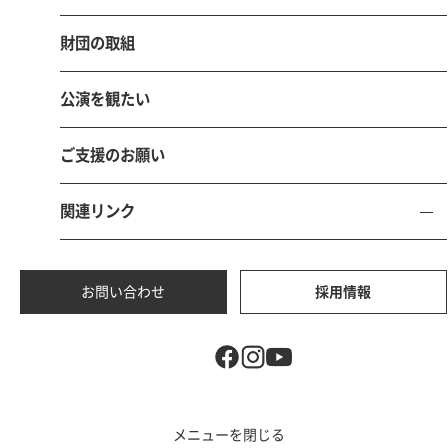
〒680-0017 鳥取市尚徳町101-5
とりぎん文化会館（鳥取県立県民文化会館）内
財団の取組
電話 0857-21-8700 FAX 0857-21-8705
公演を観たい
お問い合わせ
採用情報
ご支援のお願い
関連リンク
サイトマ
個人情報保護
サイトポリ
ソーシャルメディアポ
ップ
方針
シー
リシー
お問い合わせ
採用情報
本サイトにおける掲載文章、写真、イラスト等の無断転載、無断使用は固くお断り
致します。
© 2025 Tottori Culture and Arts Foundation.
メニューを閉じる