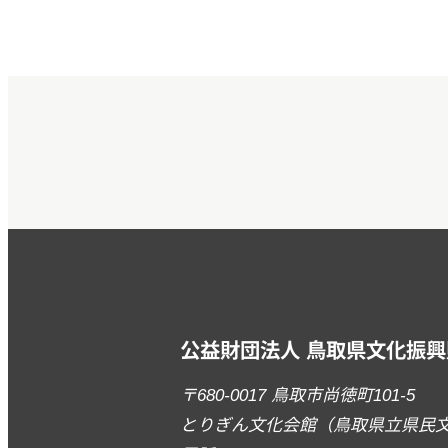
公益財団法人 鳥取県文化振興
〒680-0017 鳥取市尚徳町101-5
とりぎん文化会館（鳥取県立県民