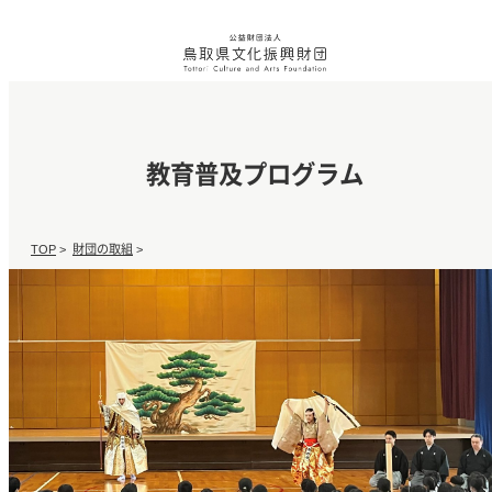
教育普及プログラム
TOP
>
財団の取組
>