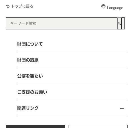
トップに戻る
Language
公益財団法人 鳥取県文化振興財団
財団について
〒680-0017 鳥取市尚徳町101-5
とりぎん文化会館（鳥取県立県民文化会館）内
財団の取組
電話 0857-21-8700 FAX 0857-21-8705
公演を観たい
お問い合わせ
採用情報
ご支援のお願い
関連リンク
サイトマ
個人情報保護
サイトポリ
ソーシャルメディアポ
ップ
方針
シー
リシー